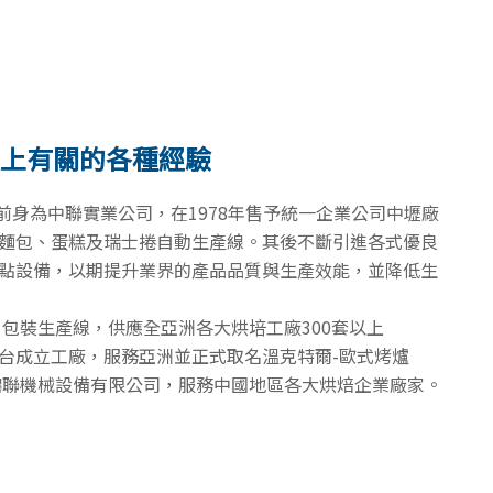
以上有關的各種經驗
，前身為中聯實業公司，在1978年售予統一企業公司中壢廠
麵包、蛋糕及瑞士捲自動生產線。其後不斷引進各式優良
點設備，以期提升業界的產品品質與生產效能，並降低生
片包裝生產線，供應全亞洲各大烘培工廠300套以上
el在台成立工廠，服務亞洲並正式取名溫克特爾-歐式烤爐
立鵬聯機械設備有限公司，服務中國地區各大烘焙企業廠家。