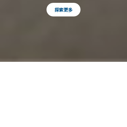
探索更多
我們的驕傲 實現理想的起點
本公司擁有世界各國最優良和先進的機械設備
資訊及生產管理的實務經驗，多年來台灣約有
80%的各中、大型生產工廠及連鎖店都有向本
公司採購的實例，本公司更以三大保證，贏得